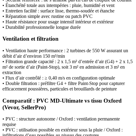
• Étanchéité totale aux intempéries : pluie, humidité et vent
• Entretien facilité : surface lisse, thermo-soudée et étanche
• Réparation simple avec rustine ou patch PVC
• Haute résistance pour usage intensif intérieur et extérieur
• Durabilité professionnelle longue durée
Ventilation et filtration
• Ventilation haute performance : 2 turbines de 550 W assurant un
débit d’air d’environ 150 m³/min
• Filtration grande capacité : 2 x 1,5 m² d’entrée d’air (G4) + 2 x 1,5
m² de sortie d’air (Paint-Stop), soit 3 m² en admission et 3 m² en
extraction
• Flux d’air contrôlé : ≥ 0,40 m/s en configuration optimale
• Double filtration : préfiltre G4 + filtre Paint-Stop pour capturer
efficacement poussières, particules et brouillards de peinture
Comparatif : PVC MD-Ultimate vs tissu Oxford
(Vevor, SellerPro)
• PVC : structure autonome / Oxford : ventilation permanente
requise
• PVC : utilisation possible en extérieur sous la pluie / Oxford :
infiltrations d’eau possibles au niveau des coutures