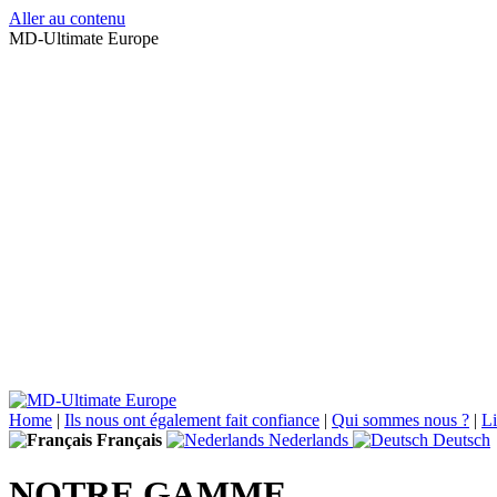
Aller au contenu
MD-Ultimate Europe
Home
|
Ils nous ont également fait confiance
|
Qui sommes nous ?
|
Li
Français
Nederlands
Deutsch
NOTRE GAMME